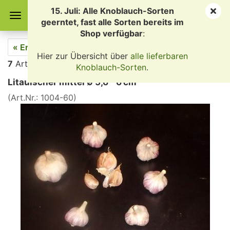
15. Juli: Alle Knoblauch-Sorten
geerntet, fast alle Sorten bereits im
Shop verfügbar
:
« Erster
« zurück
weiter »
Hier zur Übersicht über
alle lieferbaren
7
Artikel in dieser Kategorie
Knoblauch-Sorten
.
Litauischer mittel ∅ 5,6 - 6 cm
(Art.Nr.:
1004-60
)